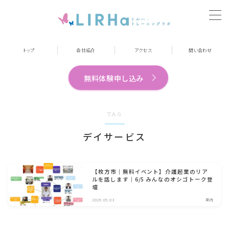
MENU
トップ
会社紹介
アクセス
問い合わせ
リルハ・トレーニングラボ牧野駅前
無料体験申し込み
施設紹介
TAG
サービス内容
デイサービス
1日の流れ（午前の部）
【枚方市｜無料イベント】介護起業のリア
ルを話します｜6/5 みんなのオシゴトーク登
アクセス
壇
2026.05.03
案内
体験申し込み