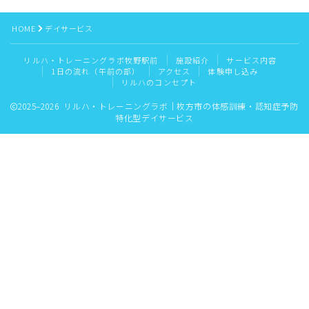
リルハのコンセプト
HOME
デイサービス
リルハ・トレーニングラボ牧野駅前
施設紹介
サービス内容
1日の流れ（午前の部）
アクセス
体験申し込み
リルハのコンセプト
2025–2026 リルハ・トレーニングラボ｜枚方市の体感訓練・認知症予防
特化型デイサービス
フォローする